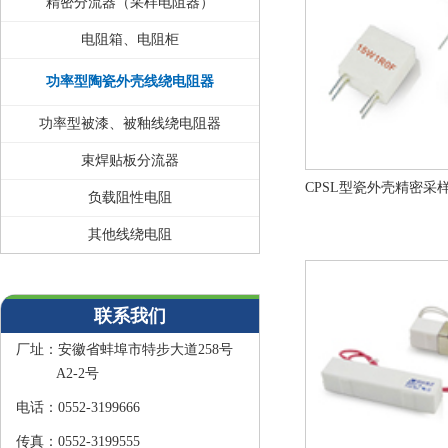
精密分流器（采样电阻器）
电阻箱、电阻柜
功率型陶瓷外壳线绕电阻器
功率型被漆、被釉线绕电阻器
束焊贴板分流器
CPSL型瓷外壳精密采
负载阻性电阻
其他线绕电阻
联系我们
厂址：
安徽省蚌埠市特步大道258号
A2-2号
电话：
0552-3199666
传真：
0552-3199555