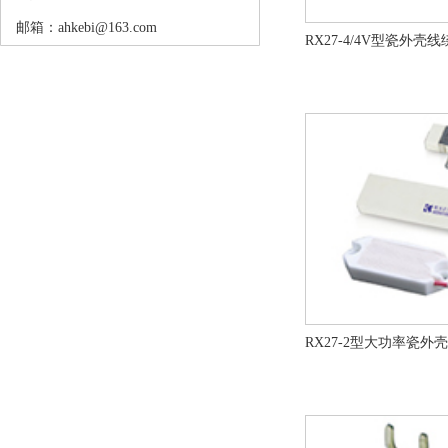
邮箱：
ahkebi@163.com
RX27-4/4V型瓷外壳
RX27-2型大功率瓷外