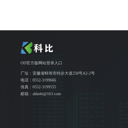
OD官方版网站登录入口
厂址：安徽省蚌埠市特步大道258号A2-2号
电话：0552-3199666
传真：0552-3199555
邮箱：ahkebi@163.com