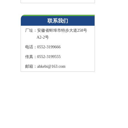
联系我们
厂址：
安徽省蚌埠市特步大道258号
A2-2号
电话：
0552-3199666
传真：
0552-3199555
邮箱：
ahkebi@163.com