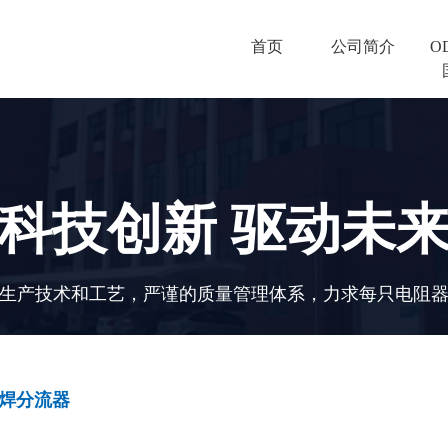
首页
公司简介
O
科技创新 驱动未
生产技术和工艺，严谨的质量管理体系，力求每只电阻
束焊分流器