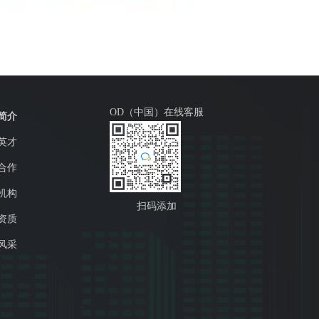
OD（中国）在线客服
简介
英才
合作
机构
扫码添加
资质
风采