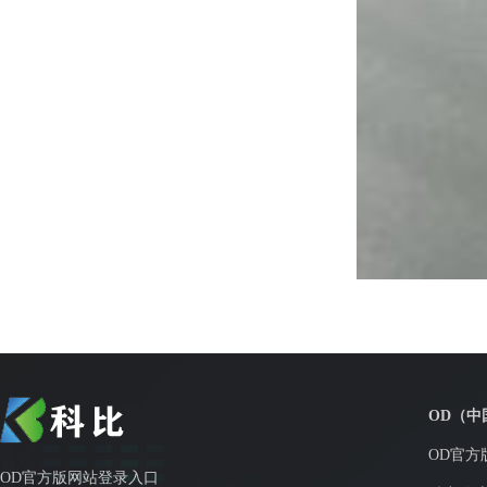
OD（中
OD官方
OD官方版网站登录入口