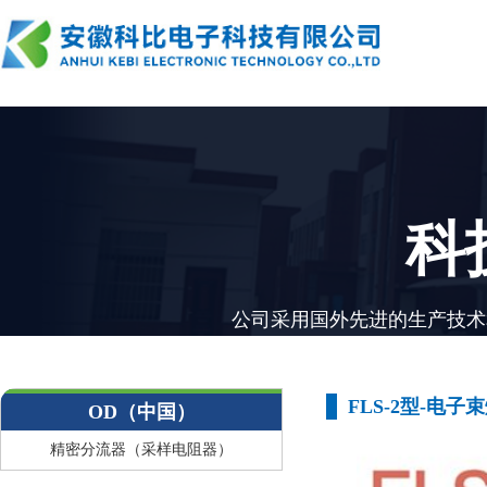
科
公司采用国外先进的生产技术
FLS-2型-电
OD（中国）
精密分流器（采样电阻器）