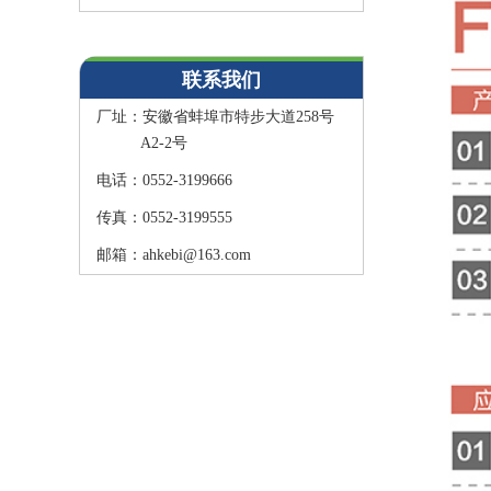
联系我们
厂址：
安徽省蚌埠市特步大道258号
A2-2号
电话：
0552-3199666
传真：
0552-3199555
邮箱：
ahkebi@163.com