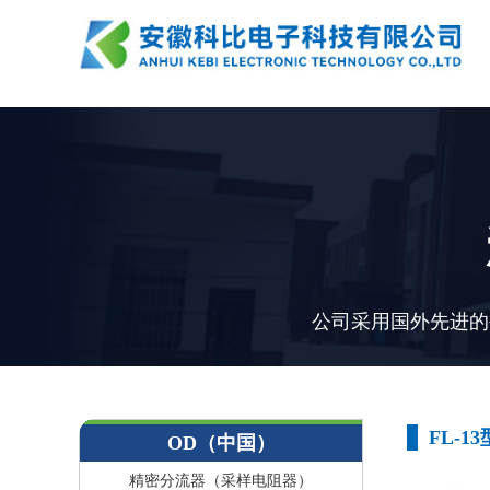
公司采用国外先进的
FL-
OD（中国）
精密分流器（采样电阻器）