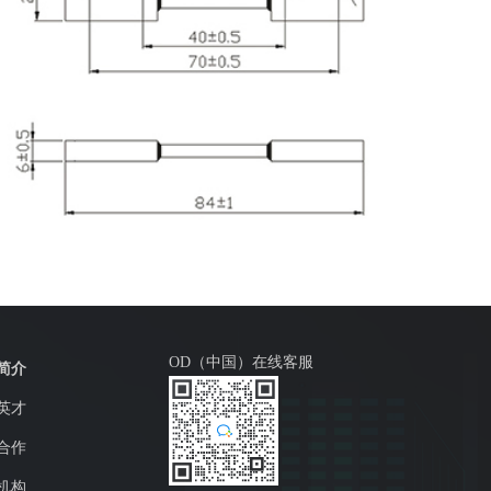
OD（中国）在线客服
简介
英才
合作
机构